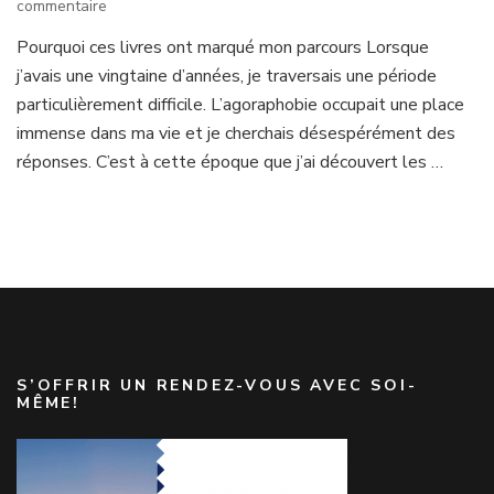
sur
commentaire
10
Pourquoi ces livres ont marqué mon parcours Lorsque
livres
j’avais une vingtaine d’années, je traversais une période
de
développement
particulièrement difficile. L’agoraphobie occupait une place
personnel
immense dans ma vie et je cherchais désespérément des
qui
réponses. C’est à cette époque que j’ai découvert les …
m’ont
aidée
à
avancer
S’OFFRIR UN RENDEZ-VOUS AVEC SOI-
MÊME!