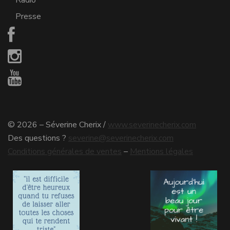
Presse
©
2026 – Séverine Cherix /
www.severinecherix.com
Des questions ?
severine@severinecherix.com
Conditions générales de ventes
–
Mentions légales