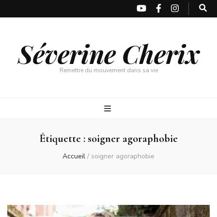
Séverine Cherix
Remettre du mouvement dans sa vie
Étiquette :
soigner agoraphobie
Accueil
/
soigner agoraphobie