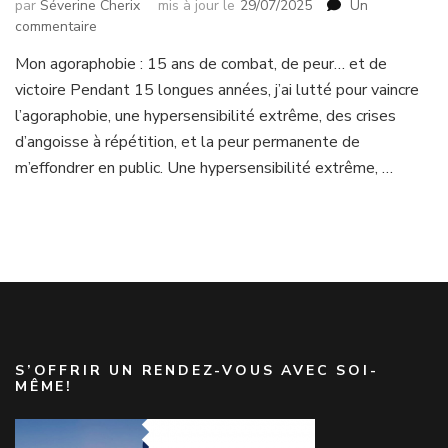
par
Séverine Cherix
mis à jour le
29/07/2025
Un
sur
commentaire
Vaincre
Mon agoraphobie : 15 ans de combat, de peur… et de
l’agoraphobie
victoire Pendant 15 longues années, j’ai lutté pour vaincre
:
comment
l’agoraphobie, une hypersensibilité extrême, des crises
surmonter
d’angoisse à répétition, et la peur permanente de
l’anxiété
m’effondrer en public. Une hypersensibilité extrême, …
et
retrouver
sa
liberté
S’OFFRIR UN RENDEZ-VOUS AVEC SOI-
MÊME!